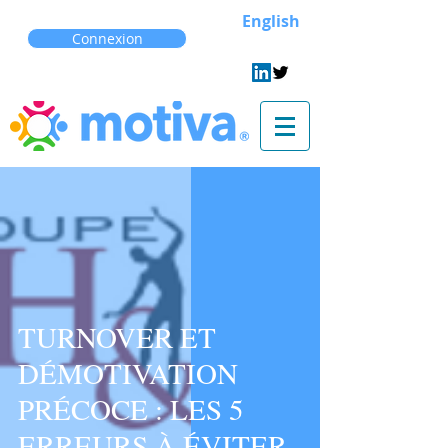
English
Connexion
TURNOVER ET
DÉMOTIVATION
PRÉCOCE : LES 5
ERREURS À ÉVITER