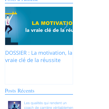
DOSSIER : La motivation, la
La motivation
vraie clé de la réussite
jamais au cœu
recrutement r
Posts Récents
Les qualités qui rendent un
coach de carrière véritablement