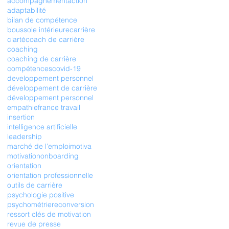
accompagnement
action
adaptabilité
bilan de compétence
boussole intérieure
carrière
clarté
coach de carrière
coaching
coaching de carrière
compétences
covid-19
developpement personnel
développement de carrière
développement personnel
empathie
france travail
insertion
intelligence artificielle
leadership
marché de l'emploi
motiva
motivation
onboarding
orientation
orientation professionnelle
outils de carrière
psychologie positive
psychométrie
reconversion
ressort clés de motivation
revue de presse