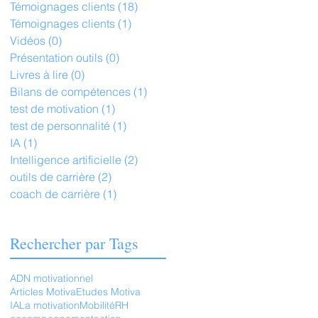
Témoignages clients
(18)
18 posts
Témoignages clients
(1)
1 post
Vidéos
(0)
0 post
Présentation outils
(0)
0 post
Livres à lire
(0)
0 post
Bilans de compétences
(1)
1 post
test de motivation
(1)
1 post
test de personnalité
(1)
1 post
IA
(1)
1 post
Intelligence artificielle
(2)
2 posts
outils de carrière
(2)
2 posts
coach de carrière
(1)
1 post
Rechercher par Tags
ADN motivationnel
Articles Motiva
Etudes Motiva
IA
La motivation
Mobilité
RH