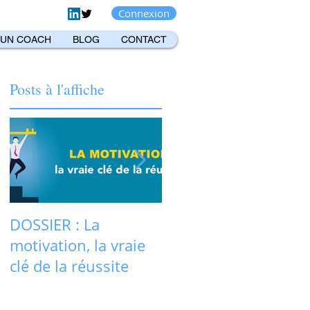
Connexion
 UN COACH
BLOG
CONTACT
Posts à l'affiche
DOSSIER : La
La motivation plus
motivation, la vraie
que jamais au cœur
clé de la réussite
d'un recrutement
réussi