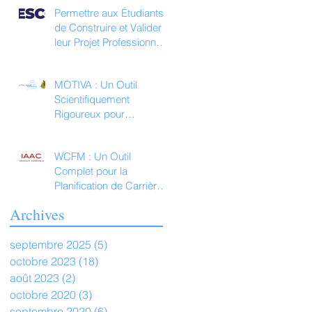
Permettre aux Étudiants
de Construire et Valider
leur Projet Professionnel
avec Which Career For
Me
MOTIVA : Un Outil
Scientifiquement
Rigoureux pour
l'Orientation et la Carrière
WCFM : Un Outil
Complet pour la
Planification de Carrière
des Jeunes
Archives
septembre 2025
(5)
5 posts
octobre 2023
(18)
18 posts
août 2023
(2)
2 posts
octobre 2020
(3)
3 posts
septembre 2020
(6)
6 posts