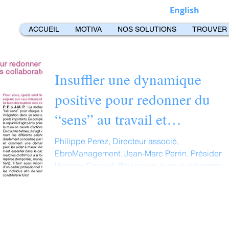
English
ACCUEIL
MOTIVA
NOS SOLUTIONS
TROUVER
Insuffler une dynamique
positive pour redonner du
“sens” au travail et
(re)motiver les collaborateur
Philippe Perez, Directeur associé,
EbroManagement. Jean-Marc Perrin, Président,
Hatanor Conseil. Pouvez-vous nous présenter
vos activités...