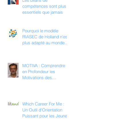
Les bilans de
compétences sont plus
essentiels que jamais
Pourquoi le modèle
RIASEC de Holland n’est
plus adapté au monde
du travail d’aujourd’hui
MOTIVA : Comprendre
en Profondeur les
Motivations des
Employés du Secteur
Public
Which Career For Me :
Un Outil d'Orientation
Puissant pour les Jeunes