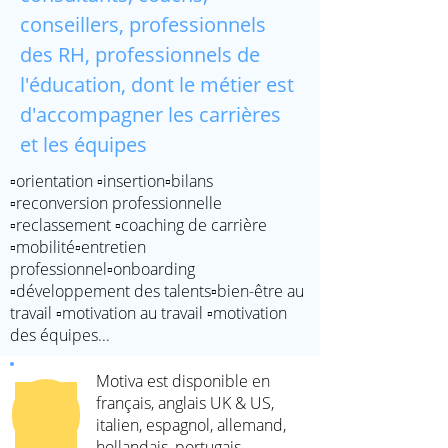
conseillers, professionnels
des RH, professionnels de
l'éducation, dont le métier est
d'accompagner les carrières
et les équipes
▫️orientation ▫️insertion▫️bilans
▫️reconversion professionnelle
▫️reclassement ▫️coaching de carrière
▫️mobilité▫️entretien
professionnel▫️onboarding
▫️développement des talents▫️bien-être au
travail ▫️motivation au travail ▫️motivation
des équipes...
Motiva est disponible en
français, anglais UK & US,
italien, espagnol, allemand,
hollandais, portugais.