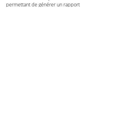
permettant de générer un rapport
complet extrêmement utile dans un
cadre d'orientation scolaire ou
professionnel..."
Armen Timourdjian, Dirigeant
Fondateur du
Groupe Perspective
Lire le témoignage
Edité par
MOTIVA
Accueil
Test Motiva
Notre base métiers