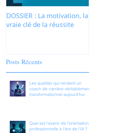
DOSSIER : La motivation, la
La motivation
vraie clé de la réussite
jamais au cœu
recrutement r
Posts Récents
Les qualités qui rendent un
coach de carrière véritablement
transformationnel aujourd’hui
Quel est l’avenir de l’orientation
professionnelle à l’ère de l’IA ?