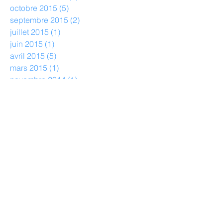
octobre 2015
(5)
5 posts
septembre 2015
(2)
2 posts
juillet 2015
(1)
1 post
juin 2015
(1)
1 post
avril 2015
(5)
5 posts
mars 2015
(1)
1 post
novembre 2014
(1)
1 post
septembre 2014
(1)
1 post
avril 2014
(1)
1 post
janvier 2014
(3)
3 posts
décembre 2013
(1)
1 post
septembre 2012
(1)
1 post
Rechercher par Tags
Retrouvez-nous