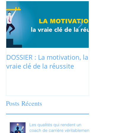
DOSSIER : La motivation, la
La motivation
vraie clé de la réussite
jamais au cœu
recrutement r
Posts Récents
Les qualités qui rendent un
coach de carrière véritablement