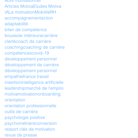
ADN motivationnel
Articles Motiva
Etudes Motiva
IA
La motivation
Mobilité
RH
accompagnement
action
adaptabilité
bilan de compétence
boussole intérieure
carrière
clarté
coach de carrière
coaching
coaching de carrière
compétences
covid-19
developpement personnel
développement de carrière
développement personnel
empathie
france travail
insertion
intelligence artificielle
leadership
marché de l'emploi
motiva
motivation
onboarding
orientation
orientation professionnelle
outils de carrière
psychologie positive
psychométrie
reconversion
ressort clés de motivation
revue de presse