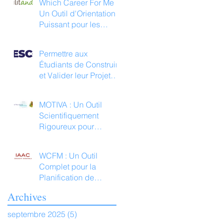
Which Career For Me :
Un Outil d'Orientation
Puissant pour les
Jeunes
Permettre aux
Étudiants de Construire
et Valider leur Projet
Professionnel avec
Which Career For Me
MOTIVA : Un Outil
Scientifiquement
Rigoureux pour
l'Orientation et la
Carrière
WCFM : Un Outil
Complet pour la
Planification de
Carrière des Jeunes
Archives
septembre 2025
(5)
5 posts