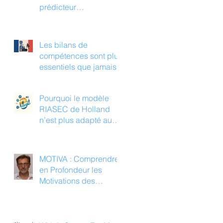
prédicteur
d’alignement de
carrière que la
personnalité
Les bilans de
compétences sont plus
essentiels que jamais
Pourquoi le modèle
RIASEC de Holland
n’est plus adapté au
monde du travail
d’aujourd’hui
MOTIVA : Comprendre
en Profondeur les
Motivations des
Employés du Secteur
Public