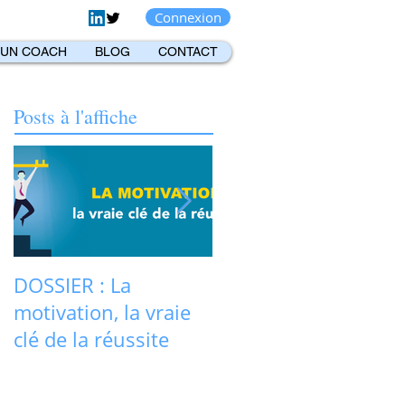
Connexion
 UN COACH
BLOG
CONTACT
Posts à l'affiche
DOSSIER : La
La motivation plus
motivation, la vraie
que jamais au cœur
clé de la réussite
d'un recrutement
réussi