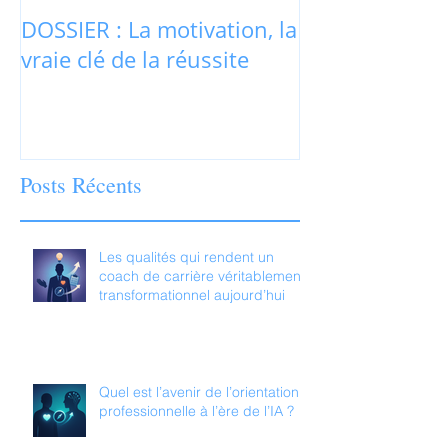
DOSSIER : La motivation, la
La motivation
vraie clé de la réussite
jamais au cœu
recrutement r
Posts Récents
Les qualités qui rendent un
coach de carrière véritablement
transformationnel aujourd’hui
Quel est l’avenir de l’orientation
professionnelle à l’ère de l’IA ?